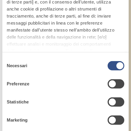
di terze parti] e, con il consenso dell’utente, utilizza
anche cookie di profilazione o altri strumenti di
tracciamento, anche di terze parti, al fine di: inviare
messaggi pubblicitari in linea con le preferenze
manifestate dall’utente stesso nell’ambito dell’utilizzo
delle funzionalità e della navigazione in rete; [e/o]
effettuare analisi e monitoraggio dei comportamenti
dell’utente; [e/o] consentire all’utente di effettuare
comunicazioni e interazioni attraverso i social.
Selezione
Cliccando sul tasto “
ACCETTA TUTTI
”, l’utente
Necessari
del
acconsente all’uso di tutti i cookie non tecnici, inclusi
consenso
quindi quelli di profilazione, analitici e social. Il consenso
Preferenze
è facoltativo e può essere revocato in qualsiasi
momento.
Se l’utente desidera gestire le proprie preferenze può
Statistiche
cliccare sul tasto in basso a sinistra (accessibile in ogni
momento dal sito).
Marketing
Per sapere di più sui cookie che usiamo può accedere
alla
COOKIE POLICY
.