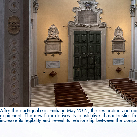
Sistema POSA PAVIMENTI E RIVESTIMENTI
AQUAZIP
– IMP
®
AQUAZIP ONE PRO
Guaina impermeabilizzante elastica monocompo
cementizia
After the earthquake in Emilia in May 2012, the restoration and com
equipment. The new floor derives its constitutive characteristics fr
increase its legibility and reveal its relationship between the comp