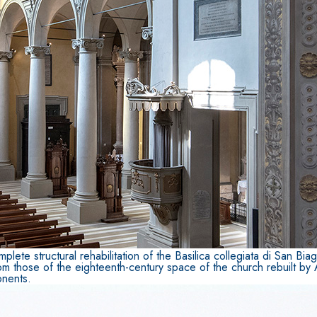
ERMEABILIZZANTI
Sistema FASSACOLOUR
P
®
SICURA G3
nente polimero
Idropittura decorativa ul
plete structural rehabilitation of the Basilica collegiata di San B
om those of the eighteenth-century space of the church rebuilt by Al
onents.