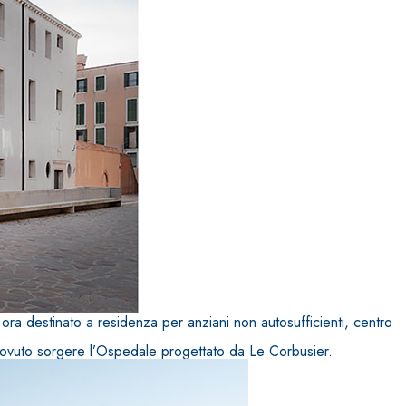
IVESTIMENTI
FASSAFLOOR – FONDI DI POSA
a base di anidrite e quarzo, ad alta conducibilità
one di massetti radianti a basso spessore in
ora destinato a residenza per anziani non autosufficienti, centro
e dovuto sorgere l’Ospedale progettato da Le Corbusier.