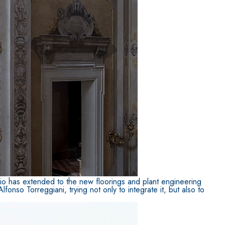
ITTURE
tra opaca ad elevata qualità per interni
iagio has extended to the new floorings and plant engineering
fonso Torreggiani, trying not only to integrate it, but also to