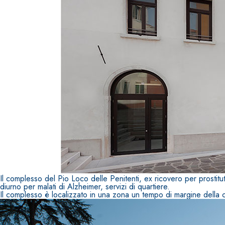
Sistema RIPRISTINO DEL CALCESTRUZZO
PRODOTTI TIXO
GEOACTIVE R4 40
Malta rapida contenente speciali leganti solfatore
modificata, tixotropica, fibrorinforzata, per la p
rasatura e protezione di strutture in calcestruzzo
Il complesso del Pio Loco delle Penitenti, ex ricovero per prostitu
diurno per malati di Alzheimer, servizi di quartiere.
Il complesso è localizzato in una zona un tempo di margine della 