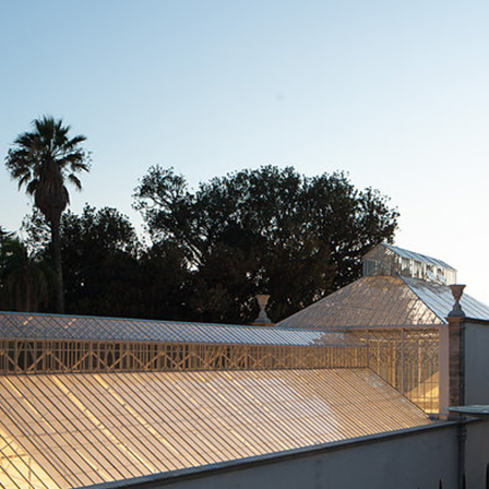
 E RASANTI
draulica naturale NHL 3,5