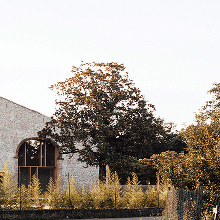
ASE CALCE AEREA
Sistema GYPSOTECH
LAS
®
®
GYPSOTECH
GypsoLIGNUM