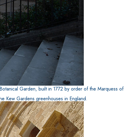
Botanical Garden, built in 1772 by order of the Marquess of
ng the Kew Gardens greenhouses in England.