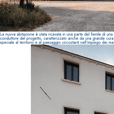
Intonaco di fondo bianco fibrorinforzato a base d
interni ed esterni
La nuova abitazione è stata ricavata in una parte del fienile di una
conduttore del progetto, caratterizzato anche da una grande cura in t
speciale al territorio e al paesaggio circostanti nell’impiego dei mat