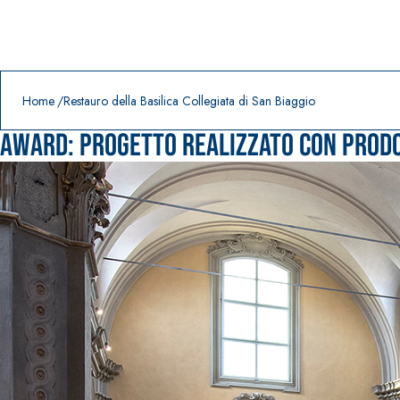
Prodotti in primo piano
download
home
Home
Restauro della Basilica Collegiata di San Biaggio
Award:
Progetto realizzato con prodo