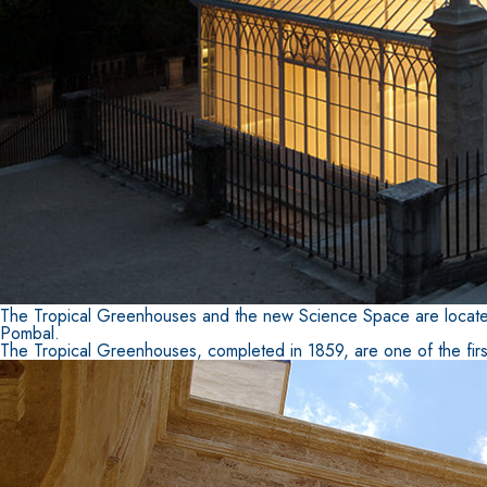
e speciali inerti alleggeriti
The Tropical Greenhouses and the new Science Space are located i
Pombal.
The Tropical Greenhouses, completed in 1859, are one of the firs