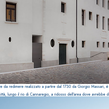
TROPICI
Sistema POSA PAVIMENTI E R
FASSAFLOOR LA 8.30
sistenti, polimero-
Lisciatura autolivellante 
assivazione, riparazione,
termica per la realizzazi
ambienti interni.
te da redimere realizzato a partire dal 1730 da Giorgio Massari, è 
città, lungo il rio di Cannaregio, a ridosso dell’area dove avrebb