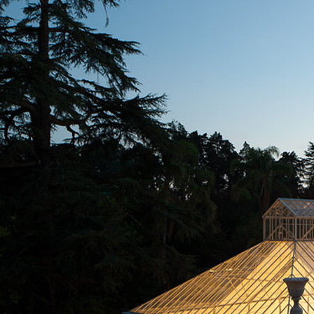
Sistema ISOLAMENTO TERMICO FASSATHERM
COLLANTI
®
A 96 RESPHIRA
Collante-rasante alleggerito, fibrato, con calce i