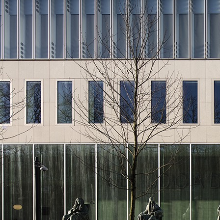
Sistema RIPRISTINO DEL CALCESTRUZZO
PRODOTTI TIXO
GEOACTIVE R4 40
Malta rapida contenente speciali leganti solfatores
polimero-modificata, tixotropica, fibrorinforzata,
passivazione, riparazione, rasatura e protezione d
calcestruzzo