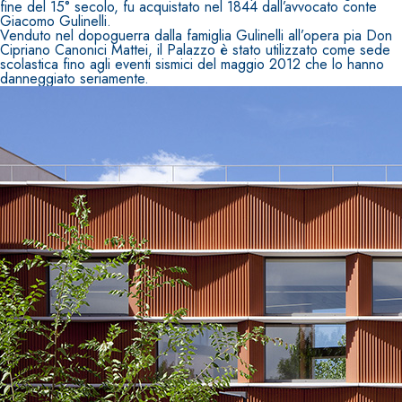
fine del 15° secolo, fu acquistato nel 1844 dall’avvocato conte
Giacomo Gulinelli.
Venduto nel dopoguerra dalla famiglia Gulinelli all’opera pia Don
Cipriano Canonici Mattei, il Palazzo è stato utilizzato come sede
scolastica fino agli eventi sismici del maggio 2012 che lo hanno
danneggiato seriamente.
Sistema INTONACATURA E COSTRUZIONE
PRODOTTI A BASE CALCE AEREA
KB 13 EVOLUTION
Intonaco di fondo bianco fibrorinforzato a base d
aerea, per interni ed esterni