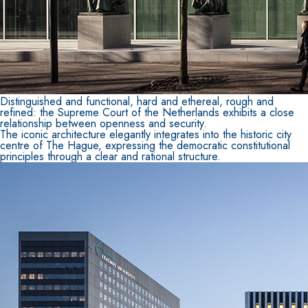
Distinguished and functional, hard and ethereal, rough and
refined: the Supreme Court of the Netherlands exhibits a close
relationship between openness and security.
Sistema ISOLAMENTO TERMICO FASSATHERM
COLLANTI
®
The iconic architecture elegantly integrates into the historic city
centre of The Hague, expressing the democratic constitutional
A 96 RESPHIRA
principles through a clear and rational structure.
Collante-rasante alleggerito, fibrato, con calce id
naturale NHL 3,5 e speciali inerti alleggeriti