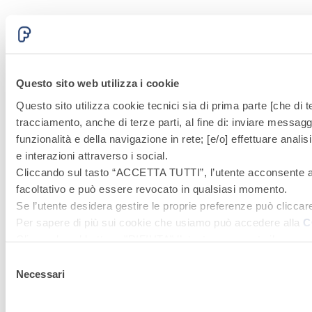
Questo sito web utilizza i cookie
Questo sito utilizza cookie tecnici sia di prima parte [che di te
tracciamento, anche di terze parti, al fine di: inviare messaggi
funzionalità e della navigazione in rete; [e/o] effettuare anal
e interazioni attraverso i social.
Cliccando sul tasto “
ACCETTA TUTTI
”, l’utente acconsente al
facoltativo e può essere revocato in qualsiasi momento.
Se l’utente desidera gestire le proprie preferenze può cliccar
Per sapere di più sui cookie che usiamo può accedere alla
C
Cliccando sul bottone "RIFIUTA" l’utente non presta il consen
tecnici attivi).
Selezione
Necessari
del
consenso