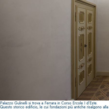
Sistema POSA PAVIMENTI E RIVESTIMENTI
AQUAZIP
– IMPERMEABILIZZANTI
®
AQUAZIP ONE PRO
Guaina impermeabilizzante elastica monocompo
polimero cementizia
Palazzo Gulinelli si trova a Ferrara in Corso Ercole I d’Este.
Questo storico edificio, le cui fondazioni più antiche risalgono alla