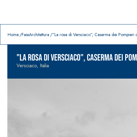
Prodotti in primo piano
download
home
Home
FassArchitettura
“La rosa di Versciaco”, Caserma dei Pompieri 
"La rosa di Versciaco", Caserma dei Pom
Versciaco, Italia