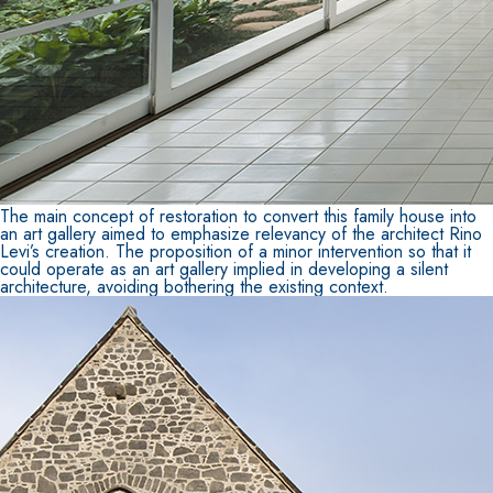
Sistema ISOLAMENTO TERMICO FASSATHERM
COLLANTI
®
The main concept of restoration to convert this family house into
an art gallery aimed to emphasize relevancy of the architect Rino
A 96 RESPHIRA
Levi’s creation. The proposition of a minor intervention so that it
could operate as an art gallery implied in developing a silent
Collante-rasante alleggerito, fibrato, con calce id
architecture, avoiding bothering the existing context.
naturale NHL 3,5 e speciali inerti alleggeriti