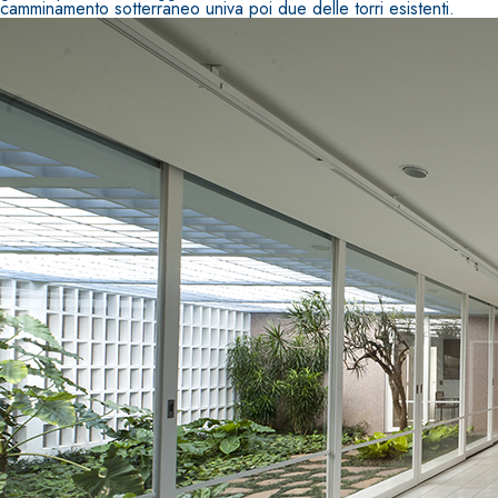
camminamento sotterraneo univa poi due delle torri esistenti.
Sistema RIPRISTINO DEL CALCESTRUZZO
PRODOTTI TIXO
GEOACTIVE R4 40
Malta rapida contenente speciali leganti solfatores
polimero-modificata, tixotropica, fibrorinforzata,
passivazione, riparazione, rasatura e protezione d
calcestruzzo