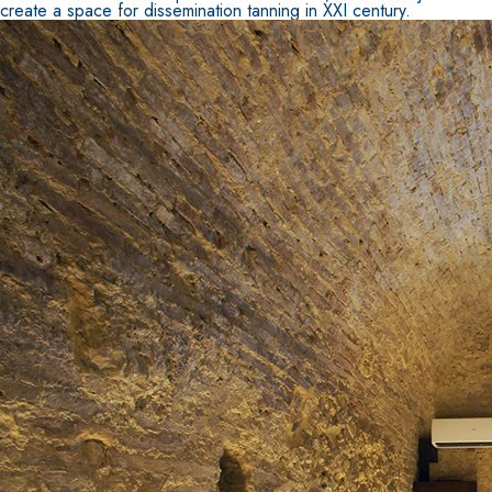
create a space for dissemination tanning in XXI century.
Sistema INTONACATURA E COSTRUZIONE
PRODOTTI A BASE CALCE AEREA
KB 13 EVOLUTION
Intonaco di fondo bianco fibrorinforzato a base d
aerea, per interni ed esterni