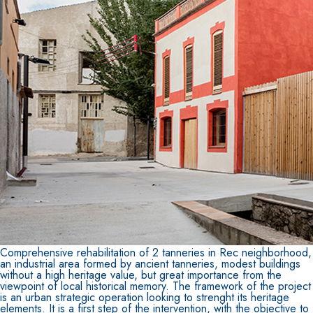
Sistema POSA PAVIMENTI E RIVESTIMENTI
AQUAZIP
– IMPERMEABILIZZANTI
®
AQUAZIP ONE PRO
Guaina impermeabilizzante elastica monocompo
polimero cementizia
Comprehensive rehabilitation of 2 tanneries in Rec neighborhood,
an industrial area formed by ancient tanneries, modest buildings
without a high heritage value, but great importance from the
viewpoint of local historical memory. The framework of the project
is an urban strategic operation looking to strenght its heritage
elements. It is a first step of the intervention, with the objective to