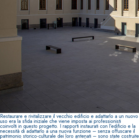
Restaurare e rivitalizzare il vecchio edificio e adattarlo a un nuovo
uso era la sfida iniziale che viene imposta ai professionisti
coinvolti in questo progetto. I rapporti instaurati con l’edificio e la
necessità di adattarlo a una nuova funzione – senza offuscare il
patrimonio storico-culturale dei loro antenati – sono state costruite