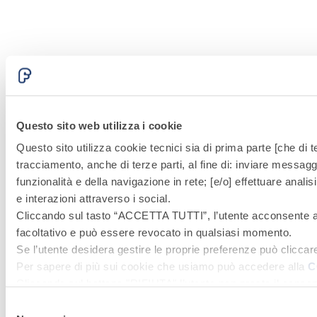
Questo sito web utilizza i cookie
Questo sito utilizza cookie tecnici sia di prima parte [che di te
tracciamento, anche di terze parti, al fine di: inviare messaggi
funzionalità e della navigazione in rete; [e/o] effettuare anal
e interazioni attraverso i social.
Cliccando sul tasto “
ACCETTA TUTTI
”, l’utente acconsente al
facoltativo e può essere revocato in qualsiasi momento.
Se l’utente desidera gestire le proprie preferenze può cliccar
Per sapere di più sui cookie che usiamo può accedere alla
C
Cliccando sul bottone "RIFIUTA" l’utente non presta il consen
tecnici attivi).
Selezione