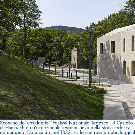
Scenario del cosiddetto “Festival Nazionale Tedesco”, il Castello
di Hambach è un’eccezionale testimonianza della storia tedesca
ed europea. Da quando, nel 1832, tra le sue rovine ebbe luogo il