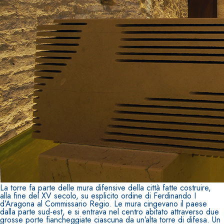
La torre fa parte delle mura difensive della città fatte costruire,
alla fine del XV secolo, su esplicito ordine di Ferdinando I
d’Aragona al Commissario Regio. Le mura cingevano il paese
dalla parte sud-est, e si entrava nel centro abitato attraverso due
grosse porte fiancheggiate ciascuna da un’alta torre di difesa. Un