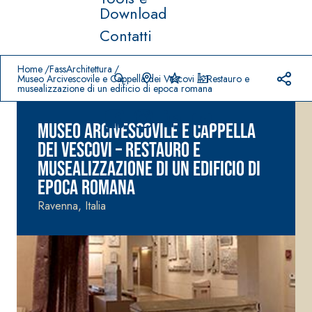
Download
Contatti
Richiesta di accesso ai contenuti
Prodotti in primo piano
download
home
Home
FassArchitettura
Museo Arcivescovile e Cappella dei Vescovi – Restauro e
musealizzazione di un edificio di epoca romana
Museo Arcivescovile e Cappella
dei Vescovi – Restauro e
musealizzazione di un edificio di
epoca romana
Sistema
FASSACOLO
®
Ravenna, Italia
UR
Sistema POSA
PITTURE
PAVIMENTI E
RIVESTIMENTI
SICURA G3
–
AQU
IMPERMEABILIZ
Idropittura
®
AZIP
ZANTI
decorativa
AQUAZIP ONE PRO
ultra opaca
Guaina