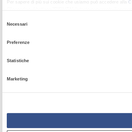
Per sapere di più sui cookie che usiamo può accedere alla
C
Cliccando sul bottone "RIFIUTA" l’utente non presta il consen
tecnici attivi).
Selezione
Necessari
del
consenso
Preferenze
Statistiche
Marketing