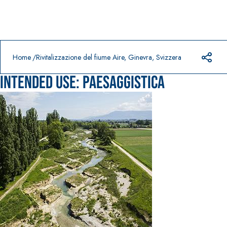
Prodotti in primo piano
download
home
Home
Rivitalizzazione del fiume Aire, Ginevra, Svizzera
Intended use:
Paesaggistica