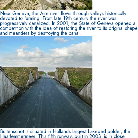
Near Geneva, the Aire river flows through valleys historically
devoted to farming. From late 19th century the river was
progressively canalized. In 2001, the State of Geneva opened a
competition with the idea of restoring the river to its original shape
and meanders by destroying the canal.
Sistema POSA PAVIMENTI E RIVESTIMENTI
AQUAZIP
– IMPERMEABILIZZANTI
®
AQUAZIP ONE PRO
Guaina impermeabilizzante elastica monocompo
polimero cementizia
Buitenschot is situated in Hollands largest Lakebed polder, the
Haarlemmermeer. This fifth runway, built in 2003, is in close