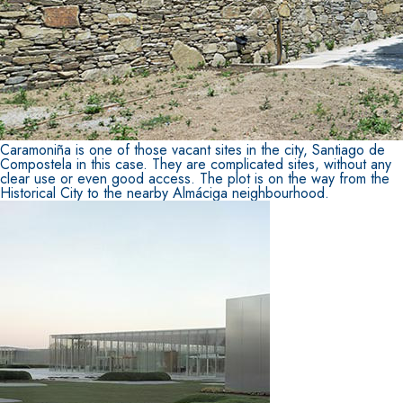
Sistema RIPRISTINO DEL CALCESTRUZZO
PRODOTTI TIXO
GEOACTIVE R4 40
Malta rapida contenente speciali leganti solfatores
polimero-modificata, tixotropica, fibrorinforzata,
passivazione, riparazione, rasatura e protezione d
calcestruzzo
Caramoniña is one of those vacant sites in the city, Santiago de
Compostela in this case. They are complicated sites, without any
clear use or even good access. The plot is on the way from the
Historical City to the nearby Almáciga neighbourhood.