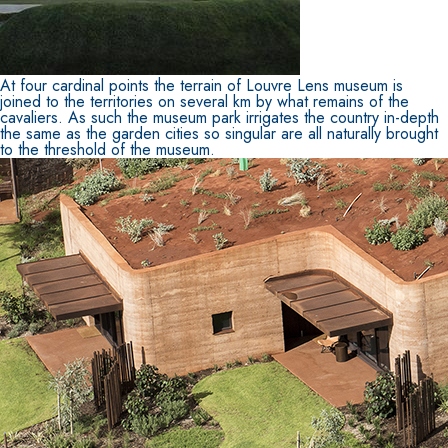
At four cardinal points the terrain of Louvre Lens museum is
joined to the territories on several km by what remains of the
cavaliers. As such the museum park irrigates the country in-depth
the same as the garden cities so singular are all naturally brought
to the threshold of the museum.
Sistema ISOLAMENTO TERMICO FASSATHERM
COLLANTI
®
A 96 RESPHIRA
Collante-rasante alleggerito, fibrato, con calce id
naturale NHL 3,5 e speciali inerti alleggeriti