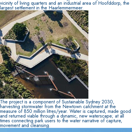
vicinity of living quarters and an industrial area of Hoofddorp, the
largest settlement in the Haarlemmermeer.
Sistema INTONACATURA E COSTRUZIONE
PRODOTTI A BASE CALCE AEREA
KB 13 EVOLUTION
The project is a component of Sustainable Sydney 2030,
harvesting stormwater from the Newtown catchment at the
Intonaco di fondo bianco fibrorinforzato a base d
measure of 850 million litres/year. Water is captured, made good
aerea, per interni ed esterni
and returned viable through a dynamic, new waterscape; at all
times connecting park users to the water narrative of capture,
movement and cleansing.