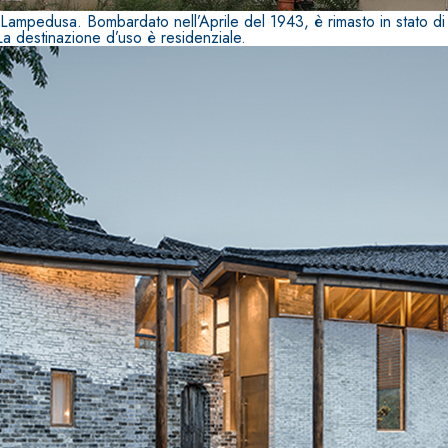
pedusa. Bombardato nell’Aprile del 1943, è rimasto in stato di ru
 La destinazione d’uso è residenziale.
TROPICI
Sistema POSA PAVIMENTI E R
FASSAFLOOR LA 8.30
sistenti, polimero-
Lisciatura autolivellante 
assivazione, riparazione,
termica per la realizzazi
ambienti interni.