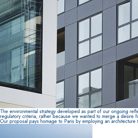
Sistema POSA PAVIMENTI E RIVESTIMENTI
AQUAZIP
– IMP
®
AQUAZIP ONE PRO
Guaina impermeabilizzante elastica monocompo
cementizia
The environmental strategy developed as part of our ongoing refle
regulatory criteria, rather because we wanted to merge a desire for
Our proposal pays homage to Paris by employing an architecture tha