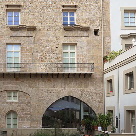
i calce aerea, per
Lastra in cartongesso