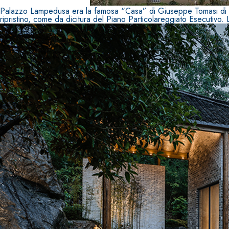
Palazzo Lampedusa era la famosa “Casa” di Giuseppe Tomasi di Lam
ripristino, come da dicitura del Piano Particolareggiato Esecutivo.
Sistema RIPRISTINO DEL CALCESTRUZZO
PRODOTTI TIXO
GEOACTIVE R4 40
Malta rapida contenente speciali leganti solfatore
modificata, tixotropica, fibrorinforzata, per la p
rasatura e protezione di strutture in calcestruzzo