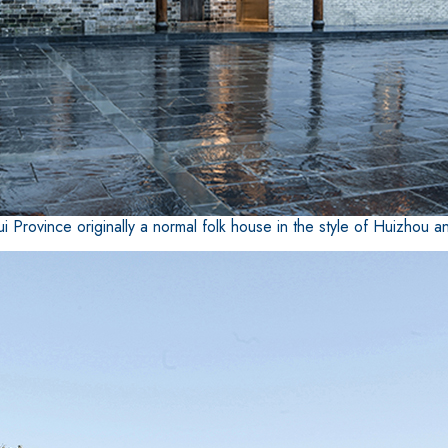
ui Province originally a normal folk house in the style of Huizhou 
 E RASANTI
draulica naturale NHL 3,5