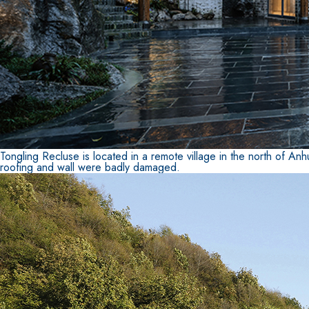
Tongling Recluse is located in a remote village in the north of Anh
roofing and wall were badly damaged.
Sistema ISOLAMENTO TERMICO FASSATHERM
COLLANTI
®
A 96 RESPHIRA
Collante-rasante alleggerito, fibrato, con calce i