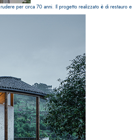
dere per circa 70 anni. Il progetto realizzato è di restauro e
IVESTIMENTI
FASSAFLOOR – FONDI DI POSA
a base di anidrite e quarzo, ad alta conducibilità
one di massetti radianti a basso spessore in