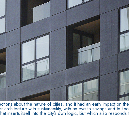
ERMEABILIZZANTI
Sistema FASSACOLOUR
P
®
SICURA G3
nente polimero
Idropittura decorativa ul
ctions about the nature of cities, and it had an early impact on t
 architecture with sustainability, with an eye to savings and to kn
t inserts itself into the city’s own logic, but which also responds