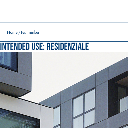
Prodotti in primo piano
download
home
Home
Test marker
Intended use:
Residenziale