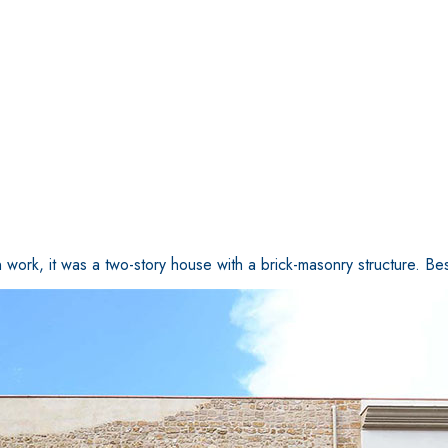
work, it was a two-story house with a brick-masonry structure. Besid
ASE CALCE AEREA
Sistema GYPSOTECH
LAS
®
®
GYPSOTECH
GypsoLIGNUM