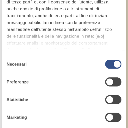
di terze parti] e, con il consenso dell’utente, utilizza
anche cookie di profilazione o altri strumenti di
tracciamento, anche di terze parti, al fine di: inviare
messaggi pubblicitari in linea con le preferenze
manifestate dall’utente stesso nell’ambito dell’utilizzo
delle funzionalità e della navigazione in rete; [e/o]
effettuare analisi e monitoraggio dei comportamenti
dell’utente; [e/o] consentire all’utente di effettuare
comunicazioni e interazioni attraverso i social.
Selezione
Cliccando sul tasto “
ACCETTA TUTTI
”, l’utente
Necessari
del
acconsente all’uso di tutti i cookie non tecnici, inclusi
consenso
quindi quelli di profilazione, analitici e social. Il consenso
Preferenze
è facoltativo e può essere revocato in qualsiasi
momento.
Se l’utente desidera gestire le proprie preferenze può
Statistiche
cliccare sul tasto in basso a sinistra (accessibile in ogni
momento dal sito).
Marketing
Per sapere di più sui cookie che usiamo può accedere
alla
COOKIE POLICY
.