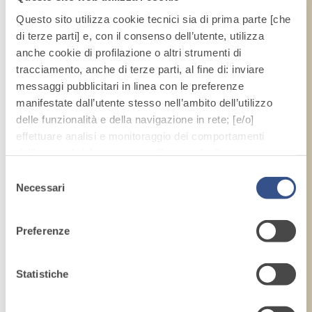
Questo sito utilizza cookie tecnici sia di prima parte [che
di terze parti] e, con il consenso dell’utente, utilizza
anche cookie di profilazione o altri strumenti di
tracciamento, anche di terze parti, al fine di: inviare
messaggi pubblicitari in linea con le preferenze
manifestate dall’utente stesso nell’ambito dell’utilizzo
delle funzionalità e della navigazione in rete; [e/o]
effettuare analisi e monitoraggio dei comportamenti
dell’utente; [e/o] consentire all’utente di effettuare
comunicazioni e interazioni attraverso i social.
Selezione
Cliccando sul tasto “
ACCETTA TUTTI
”, l’utente
Necessari
del
acconsente all’uso di tutti i cookie non tecnici, inclusi
consenso
quindi quelli di profilazione, analitici e social. Il consenso
Preferenze
è facoltativo e può essere revocato in qualsiasi
momento.
Se l’utente desidera gestire le proprie preferenze può
Statistiche
cliccare sul tasto in basso a sinistra (accessibile in ogni
momento dal sito).